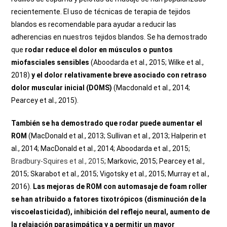
recientemente. El uso de técnicas de terapia de tejidos
blandos es recomendable para ayudar a reducir las
adherencias en nuestros tejidos blandos. Se ha demostrado
que
rodar reduce el dolor en músculos o puntos
miofasciales sensibles
(Aboodarda et al., 2015; Wilke et al.,
2018)
y el dolor relativamente breve asociado con retraso
dolor muscular inicial (DOMS)
(Macdonald et al., 2014;
Pearcey et al., 2015).
También se ha demostrado que rodar puede aumentar el
ROM
(MacDonald et al., 2013; Sullivan et al., 2013; Halperin et
al., 2014; MacDonald et al., 2014; Aboodarda et al., 2015;
Bradbury-Squires et al., 2015
; Markovic, 2015; Pearcey et al.,
2015; Skarabot et al., 2015; Vigotsky et al., 2015; Murray et al.,
2016).
Las mejoras de ROM con automasaje de foam roller
se han atribuido a fatores tixotrópicos (disminución de la
viscoelasticidad)
, inhibición del reflejo neural, aumento de
la relajación parasimpática y a permitir un mayor