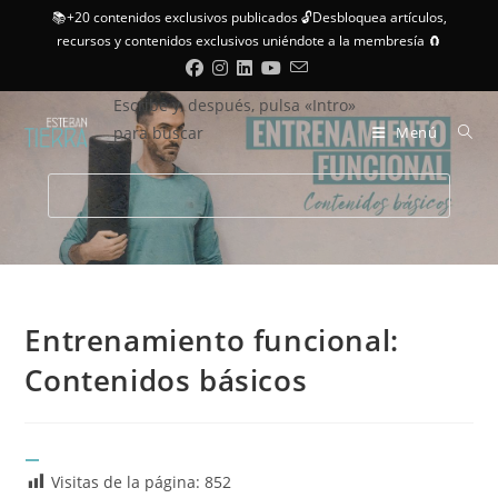
📚+20 contenidos exclusivos publicados 🔓Desbloquea artículos,
recursos y contenidos exclusivos uniéndote a la membresía 🧲
Escribe y, después, pulsa «Intro»
para buscar
Menú
Entrenamiento funcional:
Contenidos básicos
Visitas de la página:
852