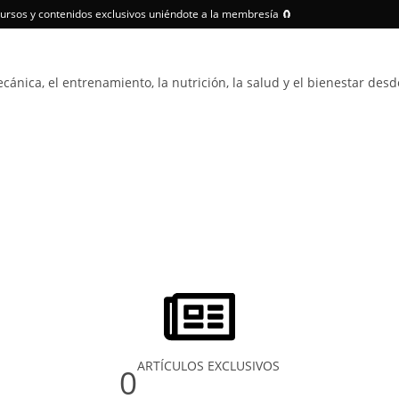
cursos y contenidos exclusivos uniéndote a la membresía 🧲
maciones
Artículos
Recursos
Testimonios
Medi
ánica, el entrenamiento, la nutrición, la salud y el bienestar des
ARTÍCULOS EXCLUSIVOS
0