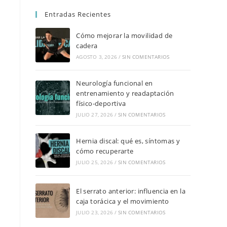
Entradas Recientes
Cómo mejorar la movilidad de
cadera
AGOSTO 3, 2026
/
SIN COMENTARIOS
Neurología funcional en
entrenamiento y readaptación
físico-deportiva
JULIO 27, 2026
/
SIN COMENTARIOS
Hernia discal: qué es, síntomas y
cómo recuperarte
JULIO 25, 2026
/
SIN COMENTARIOS
El serrato anterior: influencia en la
caja torácica y el movimiento
JULIO 23, 2026
/
SIN COMENTARIOS