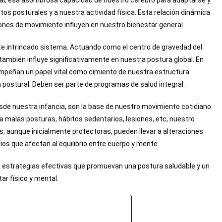
ebral, esa asombrosa capacidad de nuestro cerebro para adaptarse y
os posturales y a nuestra actividad física. Esta relación dinámica
nes de movimiento influyen en nuestro bienestar general.
este intrincado sistema. Actuando como el centro de gravedad del
e también influye significativamente en nuestra postura global. En
mpeñan un papel vital como cimiento de nuestra estructura
 postural. Deben ser parte de programas de salud integral.
de nuestra infancia, son la base de nuestro movimiento cotidiano.
 malas posturas, hábitos sedentarios, lesiones, etc, nuestro
 aunque inicialmente protectoras, pueden llevar a alteraciones
rios que afectan al equilibrio entre cuerpo y mente.
 estrategias efectivas que promuevan una postura saludable y un
ar físico y mental.