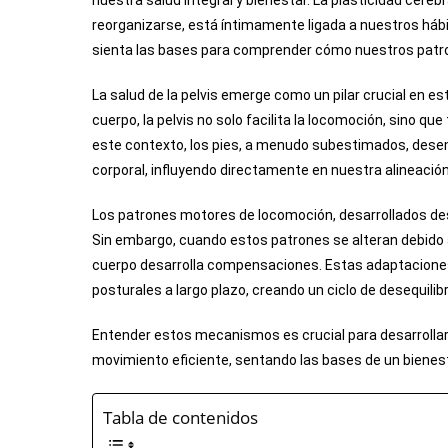
nuestra salud integral y bienestar. La plasticidad cer
reorganizarse, está íntimamente ligada a nuestros hábit
sienta las bases para comprender cómo nuestros patro
La salud de la pelvis emerge como un pilar crucial en 
cuerpo, la pelvis no solo facilita la locomoción, sino qu
este contexto, los pies, a menudo subestimados, dese
corporal, influyendo directamente en nuestra alineación
Los patrones motores de locomoción, desarrollados des
Sin embargo, cuando estos patrones se alteran debido a
cuerpo desarrolla compensaciones. Estas adaptaciones,
posturales a largo plazo, creando un ciclo de desequilib
Entender estos mecanismos es crucial para desarrollar
movimiento eficiente, sentando las bases de un bienest
Tabla de contenidos