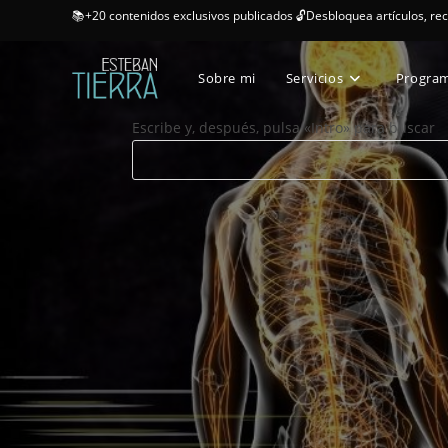
📚+20 contenidos exclusivos publicados 🔓Desbloquea artículos, re
Sobre mi
Servicios
Progra
Escribe y, después, pulsa «Intro» para buscar