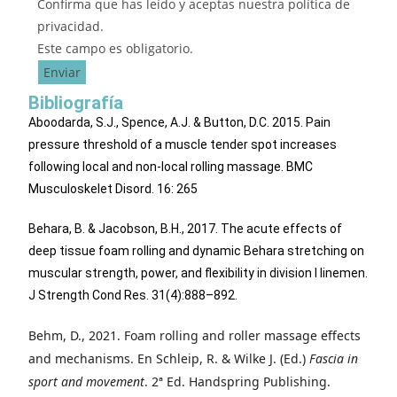
Confirma que has leído y aceptas nuestra política de
privacidad.
Este campo es obligatorio.
Enviar
Bibliografía
Aboodarda, S.J., Spence, A.J. & Button, D.C. 2015. Pain
pressure threshold of a muscle tender spot increases
following local and non-local rolling massage. BMC
Musculoskelet Disord. 16: 265
Behara, B. & Jacobson, B.H., 2017. The acute effects of
deep tissue foam rolling and dynamic Behara stretching on
muscular strength, power, and flexibility in division I linemen.
J Strength Cond Res. 31(4):888–892.
Behm, D., 2021. Foam rolling and roller massage effects
and mechanisms. En Schleip, R. & Wilke J. (Ed.)
Fascia in
sport and movement
. 2ª Ed. Handspring Publishing.