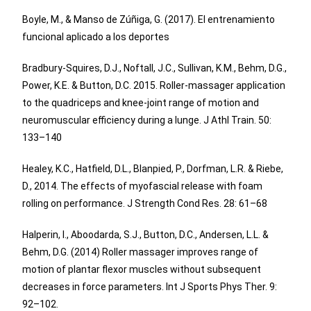
Boyle, M., & Manso de Zúñiga, G. (2017). El entrenamiento
funcional aplicado a los deportes
Bradbury-Squires, D.J., Noftall, J.C., Sullivan, K.M., Behm, D.G.,
Power, K.E. & Button, D.C. 2015. Roller-massager application
to the quadriceps and knee-joint range of motion and
neuromuscular efficiency during a lunge. J Athl Train. 50:
133–140
Healey, K.C., Hatfield, D.L., Blanpied, P., Dorfman, L.R. & Riebe,
D., 2014. The effects of myofascial release with foam
rolling on performance. J Strength Cond Res. 28: 61–68
Halperin, I., Aboodarda, S.J., Button, D.C., Andersen, L.L. &
Behm, D.G. (2014) Roller massager improves range of
motion of plantar flexor muscles without subsequent
decreases in force parameters. Int J Sports Phys Ther. 9:
92–102.