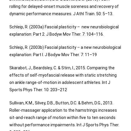
rolling for delayed-onset muscle soreness and recovery of
dynamic performance measures. J Athl Train. 50: 5–13.
Schleip, R. (2003a) Fascial plasticity – new neurobiological
explanation: Part 2. J Bodyw Mov Ther. 7: 104–116.
Schleip, R. (2003b) Fascial plasticity – a new neurobiological
explanation: Part I. J Bodyw Mov Ther. 7: 11–19
Skarabot, J., Beardsley, C. & Stirn, I., 2015. Comparing the
effects of self-myofascial release with static stretching
on ankle range-of-motion in adolescent athletes. Int J
Sports Phys Ther. 10: 203–212
Sullivan, K.M., Silvey, D.B., Button, D.C. & Behm, D.G., 2013.
Roller-massager application to the hamstrings increases
sit-and-reach range of motion within five to ten seconds
without performance impairments. Int J Sports Phys Ther.