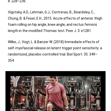
8: 228–236.
Vigotsky, A.D., Lehman, G.J., Contreras, B., Beardsley, C.,
Chung, B. & Feser, E.H., 2015. Acute effects of anterior thigh
foam rolling on hip angle, knee angle, and rectus femoris
length in the modified Thomas test. Peer J. 3: e1281.
Wilke, J., Vogt, L. & Banzer W. (2018) Immediate effects of
self-myofascial release on latent trigger point sensitivity: a
randomized, placebo-controlled trial. Biol Sport. 35: 349–
354.