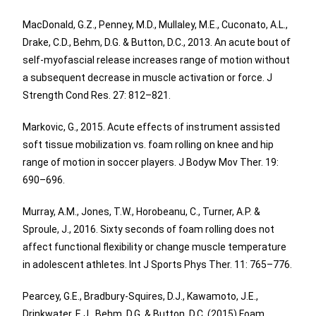
MacDonald, G.Z., Penney, M.D., Mullaley, M.E., Cuconato, A.L.,
Drake, C.D., Behm, D.G. & Button, D.C., 2013. An acute bout of
self-myofascial release increases range of motion without
a subsequent decrease in muscle activation or force. J
Strength Cond Res. 27: 812–821.
Markovic, G., 2015. Acute effects of instrument assisted
soft tissue mobilization vs. foam rolling on knee and hip
range of motion in soccer players. J Bodyw Mov Ther. 19:
690–696.
Murray, A.M., Jones, T.W., Horobeanu, C., Turner, A.P. &
Sproule, J., 2016. Sixty seconds of foam rolling does not
affect functional flexibility or change muscle temperature
in adolescent athletes. Int J Sports Phys Ther. 11: 765–776.
Pearcey, G.E., Bradbury-Squires, D.J., Kawamoto, J.E.,
Drinkwater, E.J., Behm, D.G. & Button, D.C. (2015) Foam