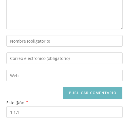
Este @ño
*