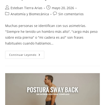
Autor
Publicación
Esteban Tierra Arias
mayo 20, 2026
de
de
Categoría
Comentarios
Anatomía y Biomecánica
Sin comentarios
la
la
de
de
entrada:
entrada:
la
la
Muchas personas se identifican con sus asimetrías.
entrada:
entrada:
"Siempre he tenido un hombro más alto", "cargo más peso
sobre esta pierna" o "mi cadera es así" son frases
habituales cuando hablamos…
La
Continuar Leyendo
Asimetría
Genética
Que
Influye
En
Tu
Postura
Y
Movimiento