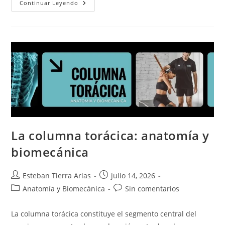
Rigidez
Continuar Leyendo
Torácica:
Por
Qué
Pierdes
Rotación
Y
Cuáles
Son
Las
Consecuencias
La columna torácica: anatomía y
biomecánica
Autor
Publicación
Esteban Tierra Arias
julio 14, 2026
de
de
Categoría
Comentarios
Anatomía y Biomecánica
Sin comentarios
la
la
de
de
entrada:
entrada:
la
la
La columna torácica constituye el segmento central del
entrada:
entrada: