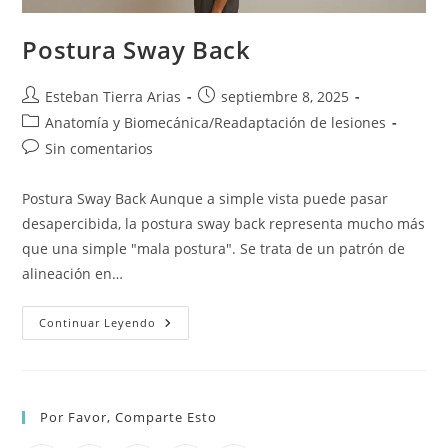
Postura Sway Back
Autor
Publicación
Esteban Tierra Arias
septiembre 8, 2025
de
de
Categoría
Anatomía y Biomecánica
/
Readaptación de lesiones
la
la
de
Comentarios
Sin comentarios
entrada:
entrada:
la
de
entrada:
la
Postura Sway Back Aunque a simple vista puede pasar
entrada:
desapercibida, la postura sway back representa mucho más
que una simple "mala postura". Se trata de un patrón de
alineación en…
Postura
Continuar Leyendo
Sway
Back
Por Favor, Comparte Esto