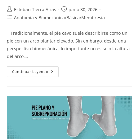
Autor
Publicación
Esteban Tierra Arias
junio 30, 2026
de
de
Categoría
Anatomía y Biomecánica
/
Básica
/
Membresía
la
la
de
entrada:
entrada:
la
Tradicionalmente, el pie cavo suele describirse como un
entrada:
pie con un arco plantar elevado. Sin embargo, desde una
perspectiva biomecánica, lo importante no es solo la altura
del arco,…
Pie
Continuar Leyendo
Cavo
Y
Pie
Supinador:
Implicaciones
En
La
Pisada
Y
El
Movimiento