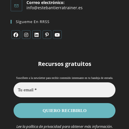
Correo electrónico:
Se
info@estebantierratrainer.es
abre
en
Sígueme En RRSS
tu
aplicación
Se
Se
Se
Se
Se
abre
abre
abre
abre
abre
en
en
en
en
en
Recursos gratuitos
una
una
una
una
una
nueva
nueva
nueva
nueva
nueva
pestaña
pestaña
pestaña
pestaña
pestaña
.
Suscríbete a la newsletter para recibir contenido interesante en tu bandeja de entrada
Lee la
política de privacidad
para obtener más información.