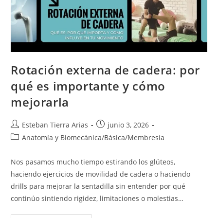
Rotación externa de cadera: por
qué es importante y cómo
mejorarla
Autor
Publicación
Esteban Tierra Arias
junio 3, 2026
de
de
Categoría
Anatomía y Biomecánica
/
Básica
/
Membresía
la
la
de
entrada:
entrada:
la
Nos pasamos mucho tiempo estirando los glúteos,
entrada:
haciendo ejercicios de movilidad de cadera o haciendo
drills para mejorar la sentadilla sin entender por qué
continúo sintiendo rigidez, limitaciones o molestias…