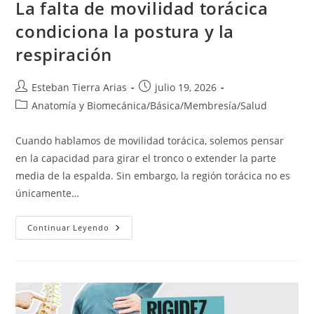
La falta de movilidad torácica
condiciona la postura y la
respiración
Autor
Publicación
Esteban Tierra Arias
julio 19, 2026
de
de
Categoría
Anatomía y Biomecánica
/
Básica
/
Membresía
/
Salud
la
la
de
entrada:
entrada:
la
Cuando hablamos de movilidad torácica, solemos pensar
entrada:
en la capacidad para girar el tronco o extender la parte
media de la espalda. Sin embargo, la región torácica no es
únicamente…
La
Continuar Leyendo
Falta
De
Movilidad
Torácica
Condiciona
La
Postura
Y