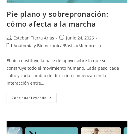
Pie plano y sobrepronación:
cómo afecta a la marcha
Autor
Publicación
Esteban Tierra Arias
junio 24, 2026
de
de
Categoría
Anatomía y Biomecánica
/
Básica
/
Membresía
la
la
de
entrada:
entrada:
la
El pie constituye la base de apoyo sobre la que se
entrada:
construye todo el movimiento humano. Cada paso, cada
salto y cada cambio de dirección comienzan en la
interacción entre…
Pie
Continuar Leyendo
Plano
Y
Sobrepronación:
Cómo
Afecta
A
La
Marcha