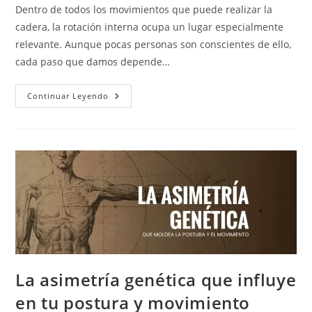
la
Dentro de todos los movimientos que puede realizar la
entrada:
cadera, la rotación interna ocupa un lugar especialmente
relevante. Aunque pocas personas son conscientes de ello,
cada paso que damos depende…
Rotación
Continuar Leyendo
Interna
De
Cadera:
Por
Qué
Es
Importante
Y
Cómo
Recuperarla
La asimetría genética que influye
en tu postura y movimiento