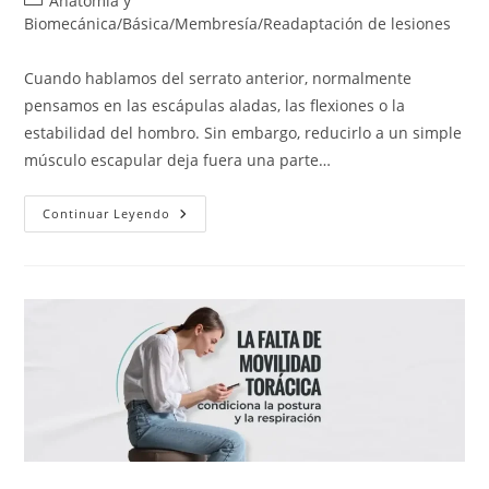
Anatomía y
la
la
de
Biomecánica
/
Básica
/
Membresía
/
Readaptación de lesiones
entrada:
entrada:
la
entrada:
Cuando hablamos del serrato anterior, normalmente
pensamos en las escápulas aladas, las flexiones o la
estabilidad del hombro. Sin embargo, reducirlo a un simple
músculo escapular deja fuera una parte…
El
Continuar Leyendo
Serrato
Anterior:
Influencia
En
La
Caja
Torácica
Y
El
Movimiento