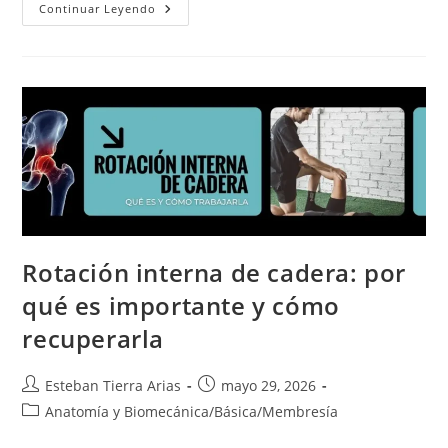
Rotación
Continuar Leyendo
Externa
De
Cadera:
Por
Qué
Es
Importante
Y
Cómo
Mejorarla
Rotación interna de cadera: por
qué es importante y cómo
recuperarla
Autor
Publicación
Esteban Tierra Arias
mayo 29, 2026
de
de
Categoría
Anatomía y Biomecánica
/
Básica
/
Membresía
la
la
de
entrada:
entrada: