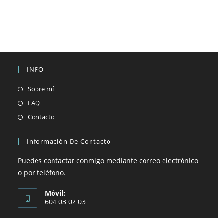
INFO
Se
Sobre mí
abre
Se
FAQ
en
abre
Se
Contacto
una
en
abre
nueva
una
en
Información De Contacto
pestaña
nueva
una
Puedes contactar conmigo mediante correo electrónico
pestaña
nueva
o por teléfono.
pestaña
Móvil:
604 03 02 03