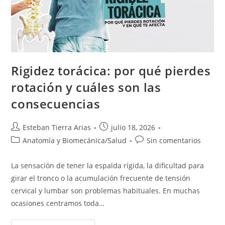
La
Respiración
Rigidez torácica: por qué pierdes
rotación y cuáles son las
consecuencias
Autor
Publicación
Esteban Tierra Arias
julio 18, 2026
de
de
Categoría
Comentarios
Anatomía y Biomecánica
/
Salud
Sin comentarios
la
la
de
de
entrada:
entrada:
la
la
La sensación de tener la espalda rígida, la dificultad para
entrada:
entrada:
girar el tronco o la acumulación frecuente de tensión
cervical y lumbar son problemas habituales. En muchas
ocasiones centramos toda…