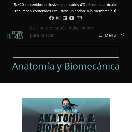
Ir
📚+20 contenidos exclusivos publicados 🔓Desbloquea artículos,
al
recursos y contenidos exclusivos uniéndote a la membresía 🧲
contenido
Escribe y, después, pulsa «Intro»
para buscar
Menú
Anatomía y Biomecánica