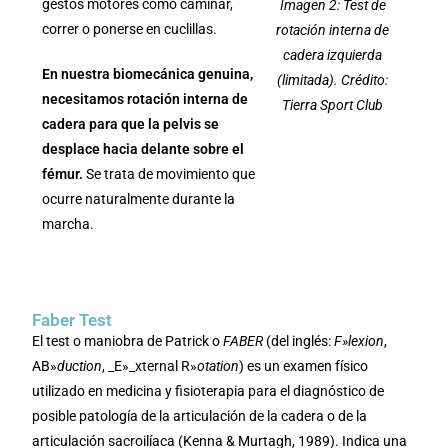
gestos motores como caminar,
Imagen 2: Test de
correr o ponerse en cuclillas.
rotación interna de
cadera izquierda
En nuestra biomecánica genuina,
(limitada). Crédito:
necesitamos rotación interna de
Tierra Sport Club
cadera
para que la pelvis se
desplace hacia delante sobre el
fémur.
Se trata de movimiento que
ocurre naturalmente durante la
marcha.
Faber Test
El test o maniobra de Patrick o
FABER
(del inglés:
F»lexion
,
AB»
duction
, _E»_xternal R»
otation
) es un examen físico
utilizado en medicina y fisioterapia para el diagnóstico de
posible patología de la articulación de la cadera o de la
articulación sacroilíaca (Kenna & Murtagh, 1989). Indica una