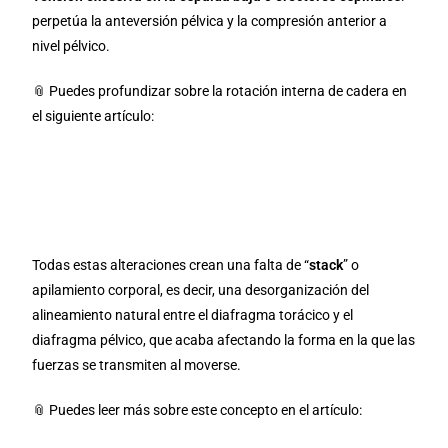
perpetúa la anteversión pélvica y la compresión anterior a
nivel pélvico.
📎 Puedes profundizar sobre la rotación interna de cadera en
el siguiente artículo:
Rotación interna de cadera: por qué es
importante y cómo recuperarla
🧲 Únete a la membresía y accede a contenido
exclusivo
Todas estas alteraciones crean una falta de “
stack
” o
apilamiento corporal, es decir, una desorganización del
alineamiento natural entre el diafragma torácico y el
diafragma pélvico, que acaba afectando la forma en la que las
fuerzas se transmiten al moverse.
📎 Puedes leer más sobre este concepto en el artículo: