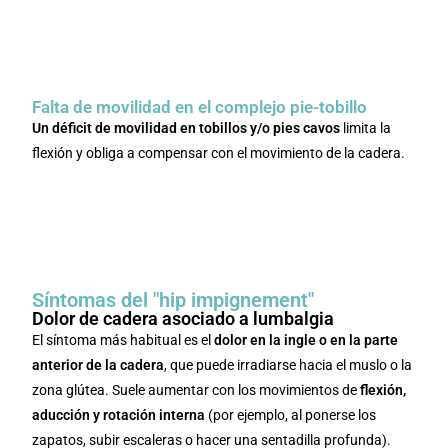
Diafragma y suelo pélvico: una relación
de sinergia
🧲 Únete a la membresía y accede a contenido
exclusivo
Falta de movilidad en el complejo pie-tobillo
Un déficit de movilidad en tobillos y/o pies cavos
limita la
flexión y obliga a compensar con el movimiento de la cadera.
El pie: anatomía y biomecánica
Influencia del pie en la postura corporal
🧲 Únete a la membresía y accede a contenido
exclusivo
Síntomas del "hip impignement"
Dolor de cadera asociado a lumbalgia
El síntoma más habitual es el
dolor en la ingle o en la parte
anterior de la cadera
, que puede irradiarse hacia el muslo o la
zona glútea. Suele aumentar con los movimientos de
flexión,
aducción y rotación interna
(por ejemplo, al ponerse los
zapatos, subir escaleras o hacer una sentadilla profunda).