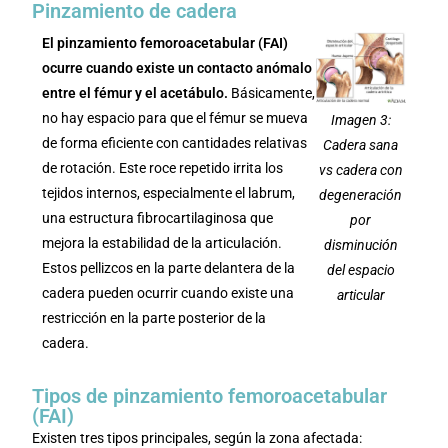
Pinzamiento de cadera
El pinzamiento femoroacetabular (FAI)
ocurre cuando existe un contacto anómalo
entre el fémur y el acetábulo.
Básicamente,
no hay espacio para que el fémur se mueva
Imagen 3:
de forma eficiente con cantidades relativas
Cadera sana
de rotación. Este roce repetido irrita los
vs cadera con
tejidos internos, especialmente el labrum,
degeneración
una estructura fibrocartilaginosa que
por
mejora la estabilidad de la articulación.
disminución
Estos pellizcos en la parte delantera de la
del espacio
cadera pueden ocurrir cuando existe una
articular
restricción en la parte posterior de la
cadera.
Tipos de pinzamiento femoroacetabular
(FAI)
Existen tres tipos principales, según la zona afectada: