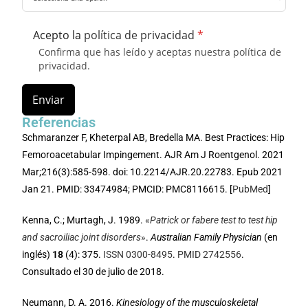
Acepto la
política de privacidad
*
Confirma que has leído y aceptas nuestra política de
privacidad.
Enviar
Referencias
Schmaranzer F, Kheterpal AB, Bredella MA. Best Practices: Hip
Femoroacetabular Impingement. AJR Am J Roentgenol. 2021
Mar;216(3):585-598. doi: 10.2214/AJR.20.22783. Epub 2021
Jan 21. PMID: 33474984; PMCID: PMC8116615. [
PubMed
]
Kenna, C.; Murtagh, J. 1989.
«
Patrick or fabere test to test hip
and sacroiliac joint disorders
»
.
Australian Family Physician
(en
inglés)
18
(4): 375.
ISSN
0300-8495
.
PMID
2742556
.
Consultado el 30 de julio de 2018.
Neumann, D. A. 2016.
Kinesiology of the musculoskeletal