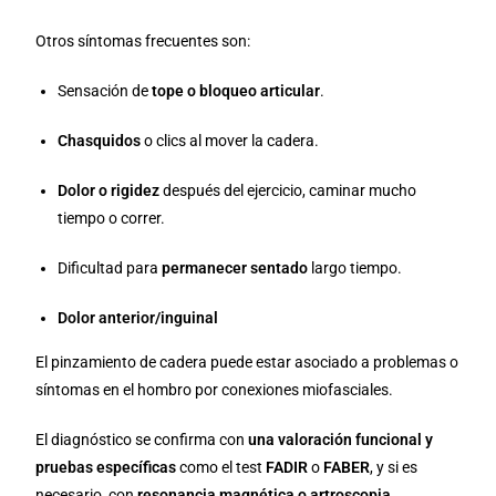
Otros síntomas frecuentes son:
Sensación de
tope o bloqueo articular
.
Chasquidos
o clics al mover la cadera.
Dolor o rigidez
después del ejercicio, caminar mucho
tiempo o correr.
Dificultad para
permanecer sentado
largo tiempo.
Dolor anterior/inguinal
El pinzamiento de cadera puede estar asociado a problemas o
síntomas en el hombro por conexiones miofasciales.
El diagnóstico se confirma con
una valoración funcional y
pruebas específicas
como el test
FADIR
o
FABER
, y si es
necesario, con
resonancia magnética o artroscopia