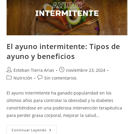
El ayuno intermitente: Tipos de
ayuno y beneficios
Autor
Publicación
Esteban Tierra Arias
noviembre 23, 2024
de
de
Categoría
Comentarios
Nutrición
Sin comentarios
la
la
de
de
entrada:
entrada:
la
la
El ayuno intermitente ha ganado popularidad en los
entrada:
entrada:
últimos años para controlar la obesidad y la diabetes
convirtiéndose en una poderosa intervención terapéutica
para perder grasa corporal, mejorar la salud…
El
Continuar Leyendo