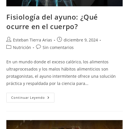
Fisiología del ayuno: ¿Qué
ocurre en el cuerpo?
Autor
Publicación
Esteban Tierra Arias
diciembre 9, 2024
de
de
Categoría
Comentarios
Nutrición
Sin comentarios
la
la
de
de
entrada:
entrada:
la
la
En un mundo donde el exceso calórico, los alimentos
entrada:
entrada:
ultraprocesados y los malos hábitos alimenticios son
protagonistas, el ayuno intermitente ofrece una solución
práctica y respaldada por la ciencia para…
Fisiología
Continuar Leyendo
Del
Ayuno:
¿Qué
Ocurre
En
El
Cuerpo?