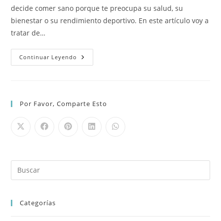
entrada:
entrada:
decide comer sano porque te preocupa su salud, su
bienestar o su rendimiento deportivo. En este artículo voy a
tratar de…
Cómo
Continuar Leyendo
Empezar
A
Comer
Sano
Por Favor, Comparte Esto
Categorías