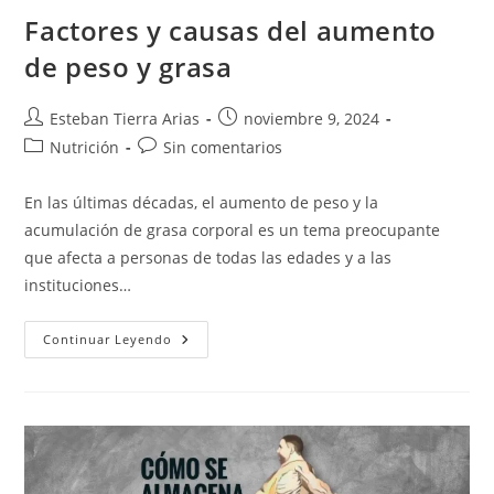
Factores y causas del aumento
de peso y grasa
Autor
Publicación
Esteban Tierra Arias
noviembre 9, 2024
de
de
Categoría
Comentarios
Nutrición
Sin comentarios
la
la
de
de
entrada:
entrada:
la
la
En las últimas décadas, el aumento de peso y la
entrada:
entrada:
acumulación de grasa corporal es un tema preocupante
que afecta a personas de todas las edades y a las
instituciones…
Factores
Continuar Leyendo
Y
Causas
Del
Aumento
De
Peso
Y
Grasa