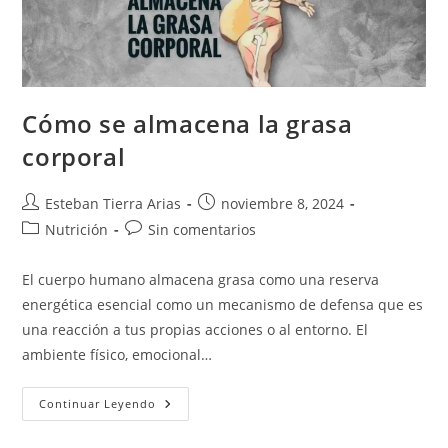
Cómo se almacena la grasa
corporal
Autor
Publicación
Esteban Tierra Arias
noviembre 8, 2024
de
de
Categoría
Comentarios
Nutrición
Sin comentarios
la
la
de
de
entrada:
entrada:
la
la
El cuerpo humano almacena grasa como una reserva
entrada:
entrada:
energética esencial como un mecanismo de defensa que es
una reacción a tus propias acciones o al entorno. El
ambiente físico, emocional…
Cómo
Continuar Leyendo
Se
Almacena
La