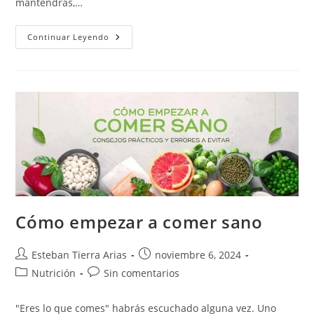
mantendrás,…
Cómo
Continuar Leyendo
Calcular
Balance
Energético
Cómo empezar a comer sano
Autor
Publicación
Esteban Tierra Arias
noviembre 6, 2024
de
de
Categoría
Comentarios
Nutrición
Sin comentarios
la
la
de
de
entrada:
entrada:
la
la
"Eres lo que comes" habrás escuchado alguna vez. Uno