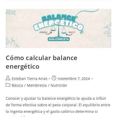
Grasa
Corporal
Cómo calcular balance
energético
Autor
Publicación
Esteban Tierra Arias
noviembre 7, 2024
de
de
Categoría
Básica
/
Membresía
/
Nutrición
la
la
de
entrada:
entrada:
la
Conocer y ajustar tu balance energético te ayuda a influir
entrada:
de forma efectiva sobre el peso corporal. El equilibrio entre
la ingesta energética y el gasto calórico determina si