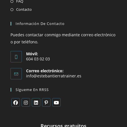
Se
FAQ
en
abre
Se
Contacto
una
en
abre
nueva
una
en
Información De Contacto
pestaña
nueva
una
Puedes contactar conmigo mediante correo electrónico
pestaña
nueva
o por teléfono.
pestaña
Móvil:
604 03 02 03
Correo electrónico:
Se
info@estebantierratrainer.es
abre
en
Sígueme En RRSS
tu
aplicación
Se
Se
Se
Se
Se
abre
abre
abre
abre
abre
en
en
en
en
en
Recursos gratuitos