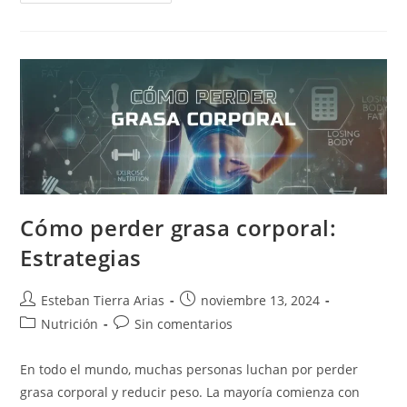
Ayuno
Intermitente:
Tipos
De
Ayuno
Y
Beneficios
Cómo perder grasa corporal:
Estrategias
Autor
Publicación
Esteban Tierra Arias
noviembre 13, 2024
de
de
Categoría
Comentarios
Nutrición
Sin comentarios
la
la
de
de
entrada:
entrada:
la
la
En todo el mundo, muchas personas luchan por perder
entrada:
entrada:
grasa corporal y reducir peso. La mayoría comienza con