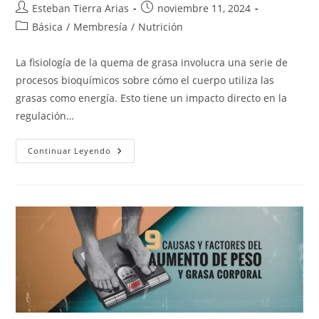
Autor
Publicación
Esteban Tierra Arias
noviembre 11, 2024
de
de
Categoría
Básica
/
Membresía
/
Nutrición
la
la
de
entrada:
entrada:
la
La fisiología de la quema de grasa involucra una serie de
entrada:
procesos bioquímicos sobre cómo el cuerpo utiliza las
grasas como energía. Esto tiene un impacto directo en la
regulación…
Fisiología
Continuar Leyendo
De
La
Quema
De
Grasa:
Cómo
El
Cuerpo
Utiliza
Las
Grasas
Como
Energía