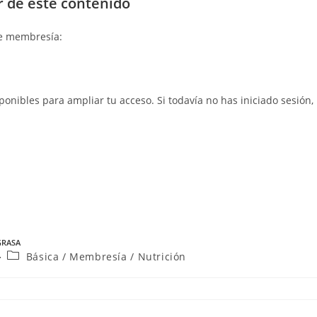
r de este contenido
de membresía:
sponibles para ampliar tu acceso. Si todavía no has iniciado sesión,
GRASA
Básica
/
Membresía
/
Nutrición