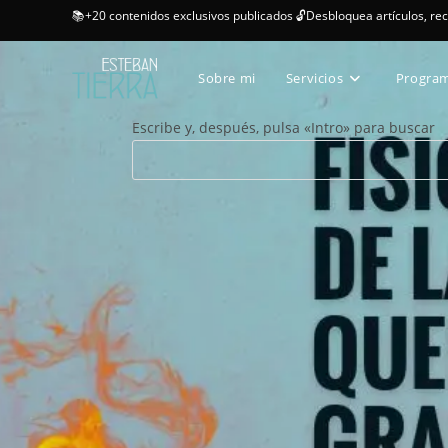
📚+20 contenidos exclusivos publicados 🔓Desbloquea artículos, re
Sobre mi
Servicios
Progra
Escribe y, después, pulsa «Intro» para buscar