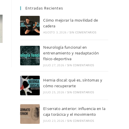
Entradas Recientes
Cómo mejorar la movilidad de
cadera
AGOSTO 3, 2026
/
SIN COMENTARIOS
Neurología funcional en
entrenamiento y readaptación
físico-deportiva
JULIO 27, 2026
/
SIN COMENTARIOS
Hernia discal: qué es, síntomas y
cómo recuperarte
JULIO 25, 2026
/
SIN COMENTARIOS
El serrato anterior: influencia en la
caja torácica y el movimiento
JULIO 23, 2026
/
SIN COMENTARIOS