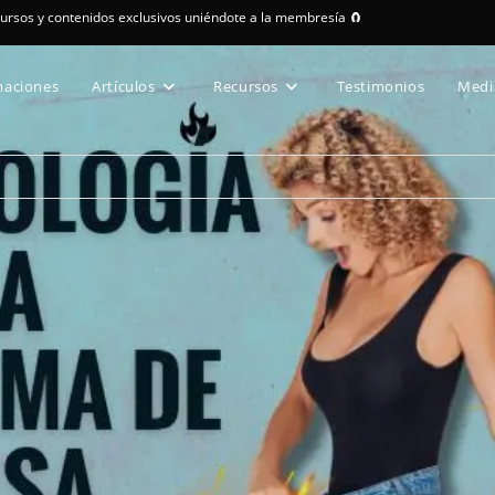
cursos y contenidos exclusivos uniéndote a la membresía 🧲
maciones
Artículos
Recursos
Testimonios
Medi