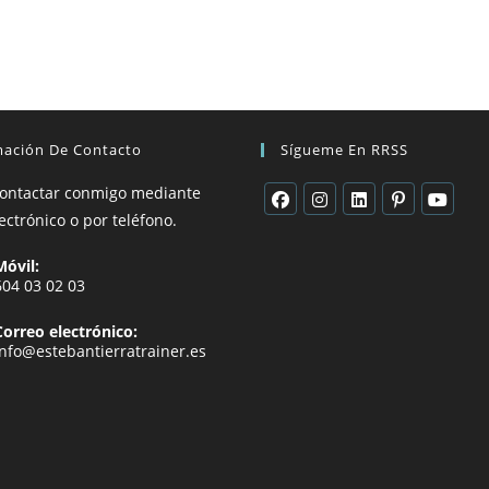
mación De Contacto
Sígueme En RRSS
ontactar conmigo mediante
ectrónico o por teléfono.
Móvil:
604 03 02 03
Correo electrónico:
info@estebantierratrainer.es