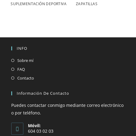
SUPLEMENTACIÓN DEPORTIVA
ZAPATILLAS
INFO
Se
Sobre mí
abre
Se
FAQ
en
abre
Se
Contacto
una
en
abre
nueva
una
en
Información De Contacto
pestaña
nueva
una
Puedes contactar conmigo mediante correo electrónico
pestaña
nueva
o por teléfono.
pestaña
Móvil:
604 03 02 03