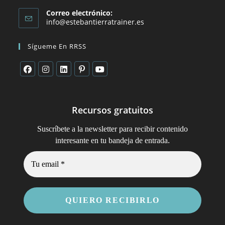
Correo electrónico:
Se
info@estebantierratrainer.es
abre
en
Sígueme En RRSS
tu
aplicación
Se
Se
Se
Se
Se
abre
abre
abre
abre
abre
en
en
en
en
en
Recursos gratuitos
una
una
una
una
una
Suscríbete a la newsletter para recibir contenido
nueva
nueva
nueva
nueva
nueva
.
interesante en tu bandeja de entrada
pestaña
pestaña
pestaña
pestaña
pestaña