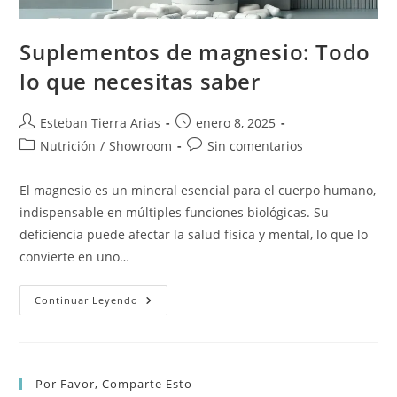
Suplementos de magnesio: Todo
lo que necesitas saber
Autor
Publicación
Esteban Tierra Arias
enero 8, 2025
de
de
Categoría
Comentarios
Nutrición
/
Showroom
Sin comentarios
la
la
de
de
entrada:
entrada:
la
la
El magnesio es un mineral esencial para el cuerpo humano,
entrada:
entrada:
indispensable en múltiples funciones biológicas. Su
deficiencia puede afectar la salud física y mental, lo que lo
convierte en uno…
Suplementos
Continuar Leyendo
De
Magnesio:
Todo
Lo
Que
Necesitas
Por Favor, Comparte Esto
Saber