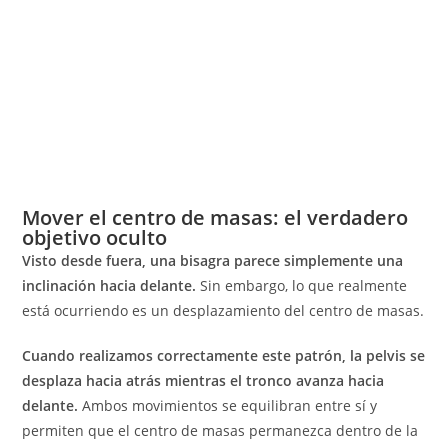
importante y cómo recuperarla
🧲 Únete a la membresía y accede a contenidos
exclusivos
Rotación externa de cadera: por qué es
importante y cómo mejorarla
🧲 Únete a la membresía y accede a contenidos
exclusivos
Mover el centro de masas: el verdadero
objetivo oculto
Visto desde fuera, una bisagra parece simplemente una
inclinación hacia delante.
Sin embargo, lo que realmente
está ocurriendo es un desplazamiento del centro de masas.
Cuando realizamos correctamente este patrón, la pelvis se
desplaza hacia atrás mientras el tronco avanza hacia
delante.
Ambos movimientos se equilibran entre sí y
permiten que el centro de masas permanezca dentro de la